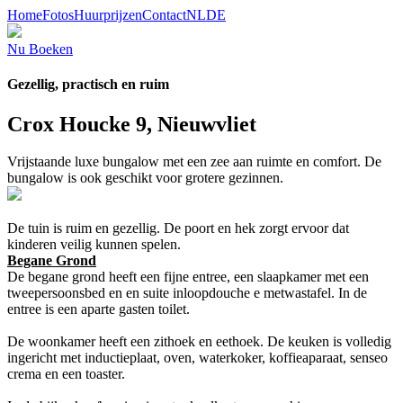
Home
Fotos
Huurprijzen
Contact
NL
DE
Nu Boeken
Gezellig, practisch en ruim
Crox Houcke 9, Nieuwvliet
Vrijstaande luxe bungalow met een zee aan ruimte en comfort. De
bungalow is ook geschikt voor grotere gezinnen.
De tuin is ruim en gezellig. De poort en hek zorgt ervoor dat
kinderen veilig kunnen spelen.
Begane Grond
De begane grond heeft een fijne entree, een slaapkamer met een
tweepersoonsbed en en suite inloopdouche e metwastafel. In de
entree is een aparte gasten toilet.
De woonkamer heeft een zithoek en eethoek. De keuken is volledig
ingericht met inductieplaat, oven, waterkoker, koffieaparaat, senseo
crema en een toaster.